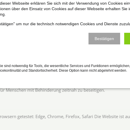
dieser Webseite erklären Sie sich mit der Verwendung von Cookies ein
SGV) auf unserer Website zur Verfügung. Wir sind bemüht, unse
ationen über den Einsatz von Cookies auf dieser Webseite erhalten Sie i
zes des Bundes (BGG) sowie der Barrierefreiheitsstärkungsgeset
ng.
sere Website entsprechend den im weiteren Text beschriebenen Ko
estätigen" um nur die technisch notwendigen Cookies und Dienste zuzul
Bestätigen
ändig barrierefrei: Unsere Website ist mit den Anforderungen weit
ungsweise die Zugänglichkeit erschweren. Die nachstehend aufgef
ndeutige Alternativtexte und teilweise fehlen Alternativtexte - N
eihenfolge nicht nachvollziehbar und der Tastaturfokus nicht gut 
e sind notwendig für Tools, die wesentliche Services und Funktionen ermöglichen,
lle PDF-Dokumente sind barrierefrei
vicekontinuität und Standortsicherheit. Diese Option kann nicht abgelehnt werden.
site. Leider konnten wir aufgrund der Fülle des Materials noch nic
 für Menschen mit Behinderung zeitnah zu beseitigen.
owsern getestet: Edge, Chrome, Firefox, Safari Die Website ist au