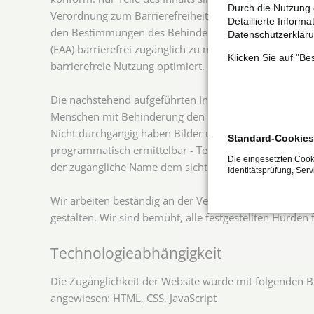
Durch die Nutzung 
Verordnung zum Barrierefreiheitsstärkungsgesetz (BF
Detaillierte Inform
den Bestimmungen des Behindertengleichstellungsgeset
Datenschutzerkläru
(EAA) barrierefrei zugänglich zu machen. Wir haben un
Klicken Sie auf "B
barrierefreie Nutzung optimiert.
Die nachstehend aufgeführten Inhalte sind nicht vollst
Menschen mit Behinderung den Informationsabruf bezieh
Nicht durchgängig haben Bilder und Grafikfunktionen ei
Standard-Cookies
programmatisch ermittelbar - Teilweise ist die Fokus-R
Die eingesetzten Cooki
der zugängliche Name dem sichtbaren Namen - Nicht a
Identitätsprüfung, Ser
Wir arbeiten beständig an der Verbesserung unserer Web
gestalten. Wir sind bemüht, alle festgestellten Hürden
Technologieabhängigkeit
Die Zugänglichkeit der Website wurde mit folgenden Br
angewiesen: HTML, CSS, JavaScript