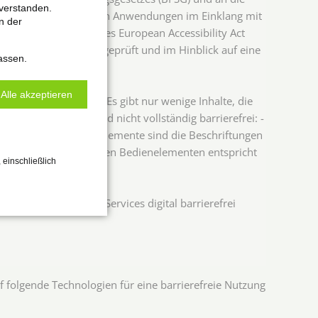
verstanden.
re Websites und mobilen Anwendungen im Einklang mit
n der
zes zur Umsetzung des European Accessibility Act
nformitätskriterien geprüft und im Hinblick auf eine
assen.
Alle akzeptieren
estgehend vereinbar. Es gibt nur wenige Inhalte, die
ührten Inhalte sind nicht vollständig barrierefrei: -
icht für alle Formularelemente sind die Beschriftungen
sichtbar - Nicht bei allen Bedienelementen entspricht
 einschließlich
ht alle Inhalte und Services digital barrierefrei
f folgende Technologien für eine barrierefreie Nutzung