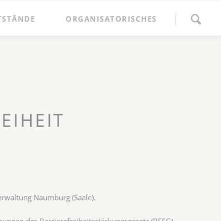
Navigation
überspringen
TSTÄNDE
ORGANISATORISCHES
Anmeldung
Marktordnung und Gebühren
Ansprechpartner
Anfahrt
EIHEIT
tverwaltung Naumburg (Saale).
ngen des Barrierefreiheitsstärkungsgesetz (BFSG)