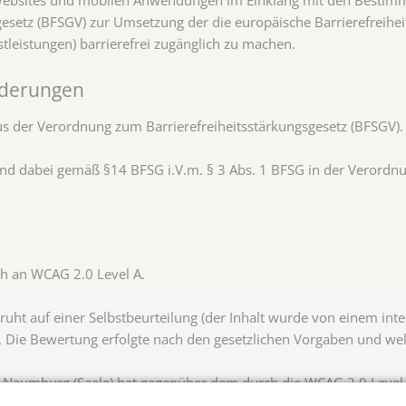
setz (BFSGV) zur Umsetzung der die europäische Barrierefreiheitsr
tleistungen) barrierefrei zugänglich zu machen.
rderungen
us der Verordnung zum Barrierefreiheitsstärkungsgesetz (BFSGV).
sind dabei gemäß §14 BFSG i.V.m. § 3 Abs. 1 BFSG in der Verordn
h an WCAG 2.0 Level A.
ht auf einer Selbstbeurteilung (der Inhalt wurde von einem inte
Die Bewertung erfolgte nach den gesetzlichen Vorgaben und wel
Naumburg (Saale) hat gegenüber dem durch die WCAG 2.0 Level A 
len Dienstleistungen und Informationen in Anlehnung an §2 des Ba