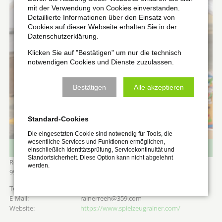
mit der Verwendung von Cookies einverstanden.
Detaillierte Informationen über den Einsatz von
Cookies auf dieser Webseite erhalten Sie in der
Datenschutzerklärung.
Klicken Sie auf "Bestätigen" um nur die technisch
notwendigen Cookies und Dienste zuzulassen.
Bestätigen
Alle akzeptieren
Standard-Cookies
Die eingesetzten Cookie sind notwendig für Tools, die
wesentliche Services und Funktionen ermöglichen,
Spielzeug-Rainer, Rainer Reeh
einschließlich Identitätsprüfung, Servicekontinuität und
Standortsicherheit. Diese Option kann nicht abgelehnt
Robert-Blum-Straße 13
werden.
99510
Apolda
Warensortiment: Spielwaren
0152 29937043
rainerreeh@359.com
https://www.spielzeugrainer.com/