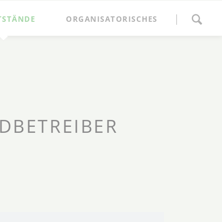
Navigation
überspringen
TSTÄNDE
ORGANISATORISCHES
Anmeldung
Marktordnung und Gebühren
Ansprechpartner
Anfahrt
DBETREIBER