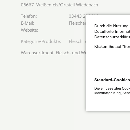
06667
Weißenfels/Ortsteil Wiedebach
03443 236418
Fleischereigallander@gmx.de
Durch die Nutzung 
Detaillierte Inform
Datenschutzerkläru
Fleisch- und Wurstwaren
Klicken Sie auf "B
Warensortiment: Fleisch- und Wurstwaren
Standard-Cookies
Die eingesetzten Cooki
Identitätsprüfung, Ser