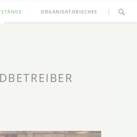
Navigation
überspringen
TSTÄNDE
ORGANISATORISCHES
Anmeldung
Marktordnung und Gebühren
Ansprechpartner
Anfahrt
DBETREIBER