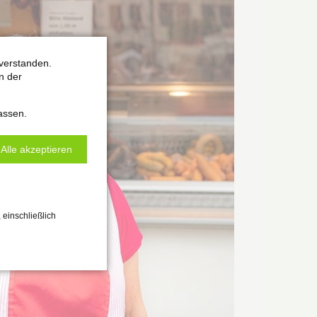
verstanden.
n der
assen.
Alle akzeptieren
 einschließlich